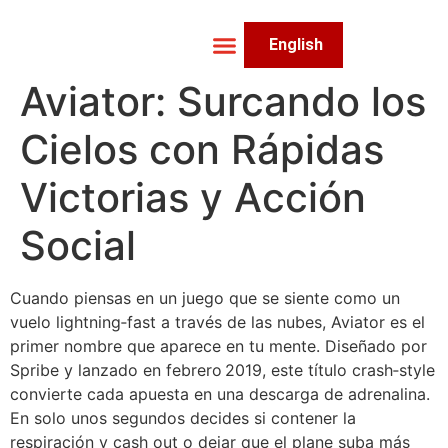
English
About The Project
Impact & Achievements
Aviator: Surcando los
Cielos con Rápidas
Victorias y Acción
Social
Cuando piensas en un juego que se siente como un
vuelo lightning‑fast a través de las nubes, Aviator es el
primer nombre que aparece en tu mente. Diseñado por
Spribe y lanzado en febrero 2019, este título crash‑style
convierte cada apuesta en una descarga de adrenalina.
En solo unos segundos decides si contener la
respiración y cash out o dejar que el plane suba más