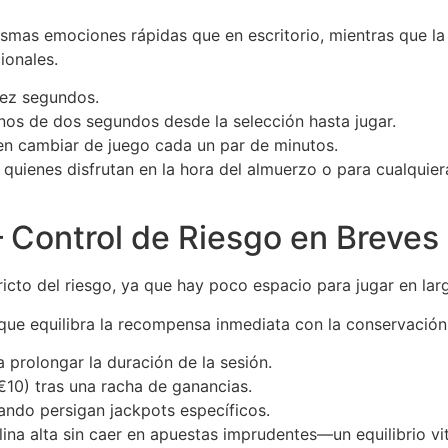
mas emociones rápidas que en escritorio, mientras que la 
ionales.
iez segundos.
nos de dos segundos desde la selección hasta jugar.
elen cambiar de juego cada un par de minutos.
a quienes disfrutan en la hora del almuerzo o para cualqui
– Control de Riesgo en Breves
ricto del riesgo, ya que hay poco espacio para jugar en larg
que equilibra la recompensa inmediata con la conservación 
prolongar la duración de la sesión.
€10) tras una racha de ganancias.
ando persigan jackpots específicos.
ina alta sin caer en apuestas imprudentes—un equilibrio vit