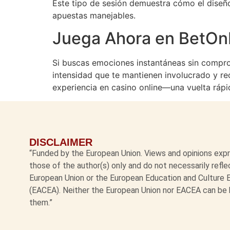
Este tipo de sesión demuestra cómo el diseñ
apuestas manejables.
Juega Ahora en BetOn
Si buscas emociones instantáneas sin compro
intensidad que te mantienen involucrado y 
experiencia en casino online—una vuelta rápid
DISCLAIMER
“Funded by the European Union. Views and opinions ex
those of the author(s) only and do not necessarily refl
European Union or the European Education and Culture
(EACEA). Neither the European Union nor EACEA can be 
them.”