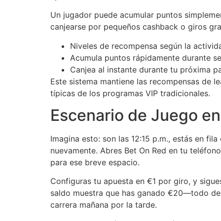
Un jugador puede acumular puntos simpleme
canjearse por pequeños cashback o giros grat
Niveles de recompensa según la activida
Acumula puntos rápidamente durante ses
Canjea al instante durante tu próxima p
Este sistema mantiene las recompensas de le
típicas de los programas VIP tradicionales.
Escenario de Juego en
Imagina esto: son las 12:15 p.m., estás en fil
nuevamente. Abres Bet On Red en tu teléfono 
para ese breve espacio.
Configuras tu apuesta en €1 por giro, y sigu
saldo muestra que has ganado €20—todo dentro
carrera mañana por la tarde.