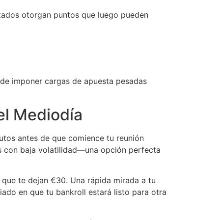
tados otorgan puntos que luego pueden
r de imponer cargas de apuesta pesadas
el Mediodía
minutos antes de que comience tu reunión
s con baja volatilidad—una opción perfecta
 que te dejan €30. Una rápida mirada a tu
do en que tu bankroll estará listo para otra