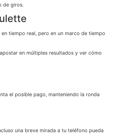
 de giros.
ulette
n en tiempo real, pero en un marco de tiempo
postar en múltiples resultados y ver cómo
nta el posible pago, manteniendo la ronda
ncluso una breve mirada a tu teléfono pueda