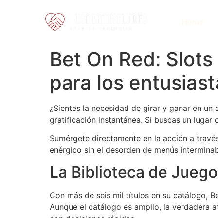
Home
Bet On Red: Slots
para los entusiast
¿Sientes la necesidad de girar y ganar en un
gratificación instantánea. Si buscas un lugar
Sumérgete directamente en la acción a travé
enérgico sin el desorden de menús interminab
La Biblioteca de Jueg
Con más de seis mil títulos en su catálogo, 
Aunque el catálogo es amplio, la verdadera at