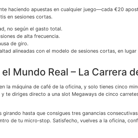
nte haciendo apuestas en cualquier juego—cada €20 apos
is en sesiones cortas.
d, no según el gasto total.
iones de alta frecuencia.
ausa de giro.
altad alineadas con el modelo de sesiones cortas, en luga
 el Mundo Real – La Carrera d
a en la máquina de café de la oficina, y solo tienes cinco 
y te diriges directo a una slot Megaways de cinco carrete
es girando hasta que consigues tres ganancias consecutivas
 de tu micro‑stop. Satisfecho, vuelves a la oficina, confia