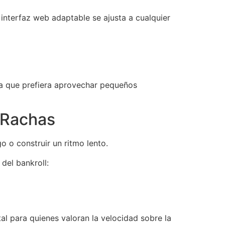
interfaz web adaptable se ajusta a cualquier
era que prefiera aprovechar pequeños
 Rachas
o o construir un ritmo lento.
del bankroll:
al para quienes valoran la velocidad sobre la