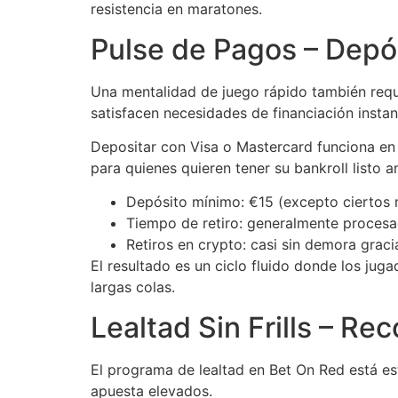
resistencia en maratones.
Pulse de Pagos – Depós
Una mentalidad de juego rápido también requ
satisfacen necesidades de financiación instan
Depositar con Visa o Mastercard funciona en
para quienes quieren tener su bankroll listo a
Depósito mínimo: €15 (excepto ciertos 
Tiempo de retiro: generalmente proces
Retiros en crypto: casi sin demora gracia
El resultado es un ciclo fluido donde los jug
largas colas.
Lealtad Sin Frills – 
El programa de lealtad en Bet On Red está es
apuesta elevados.