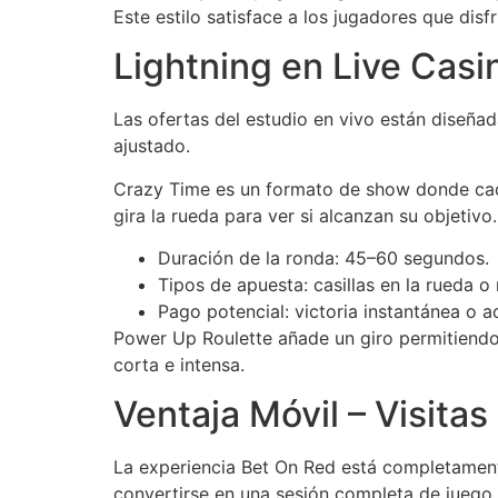
Este estilo satisface a los jugadores que di
Lightning en Live Casi
Las ofertas del estudio en vivo están diseña
ajustado.
Crazy Time es un formato de show donde cad
gira la rueda para ver si alcanzan su objetivo.
Duración de la ronda: 45–60 segundos.
Tipos de apuesta: casillas en la rueda o
Pago potencial: victoria instantánea o a
Power Up Roulette añade un giro permitiendo
corta e intensa.
Ventaja Móvil – Visitas
La experiencia Bet On Red está completament
convertirse en una sesión completa de juego.