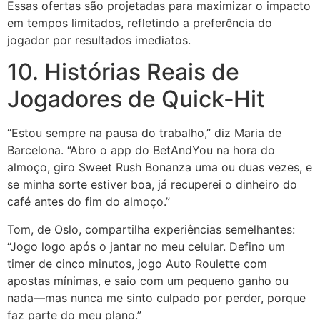
Essas ofertas são projetadas para maximizar o impacto
em tempos limitados, refletindo a preferência do
jogador por resultados imediatos.
10. Histórias Reais de
Jogadores de Quick‑Hit
“Estou sempre na pausa do trabalho,” diz Maria de
Barcelona. “Abro o app do BetAndYou na hora do
almoço, giro Sweet Rush Bonanza uma ou duas vezes, e
se minha sorte estiver boa, já recuperei o dinheiro do
café antes do fim do almoço.”
Tom, de Oslo, compartilha experiências semelhantes:
“Jogo logo após o jantar no meu celular. Defino um
timer de cinco minutos, jogo Auto Roulette com
apostas mínimas, e saio com um pequeno ganho ou
nada—mas nunca me sinto culpado por perder, porque
faz parte do meu plano.”