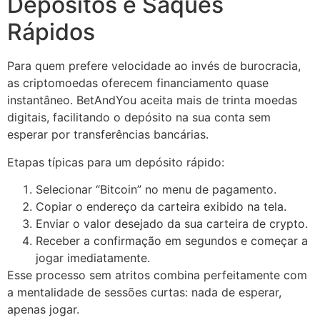
Depósitos e Saques
Rápidos
Para quem prefere velocidade ao invés de burocracia,
as criptomoedas oferecem financiamento quase
instantâneo. BetAndYou aceita mais de trinta moedas
digitais, facilitando o depósito na sua conta sem
esperar por transferências bancárias.
Etapas típicas para um depósito rápido:
Selecionar “Bitcoin” no menu de pagamento.
Copiar o endereço da carteira exibido na tela.
Enviar o valor desejado da sua carteira de crypto.
Receber a confirmação em segundos e começar a
jogar imediatamente.
Esse processo sem atritos combina perfeitamente com
a mentalidade de sessões curtas: nada de esperar,
apenas jogar.