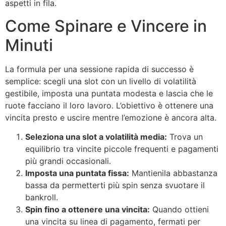
aspetti in fila.
Come Spinare e Vincere in
Minuti
La formula per una sessione rapida di successo è
semplice: scegli una slot con un livello di volatilità
gestibile, imposta una puntata modesta e lascia che le
ruote facciano il loro lavoro. L’obiettivo è ottenere una
vincita presto e uscire mentre l’emozione è ancora alta.
Seleziona una slot a volatilità media:
Trova un
equilibrio tra vincite piccole frequenti e pagamenti
più grandi occasionali.
Imposta una puntata fissa:
Mantienila abbastanza
bassa da permetterti più spin senza svuotare il
bankroll.
Spin fino a ottenere una vincita:
Quando ottieni
una vincita su linea di pagamento, fermati per