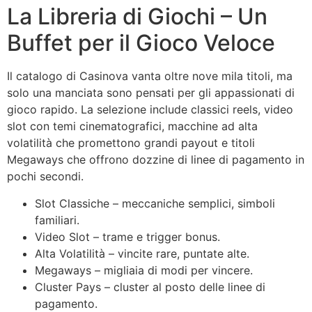
La Libreria di Giochi – Un
Buffet per il Gioco Veloce
Il catalogo di Casinova vanta oltre nove mila titoli, ma
solo una manciata sono pensati per gli appassionati di
gioco rapido. La selezione include classici reels, video
slot con temi cinematografici, macchine ad alta
volatilità che promettono grandi payout e titoli
Megaways che offrono dozzine di linee di pagamento in
pochi secondi.
Slot Classiche – meccaniche semplici, simboli
familiari.
Video Slot – trame e trigger bonus.
Alta Volatilità – vincite rare, puntate alte.
Megaways – migliaia di modi per vincere.
Cluster Pays – cluster al posto delle linee di
pagamento.