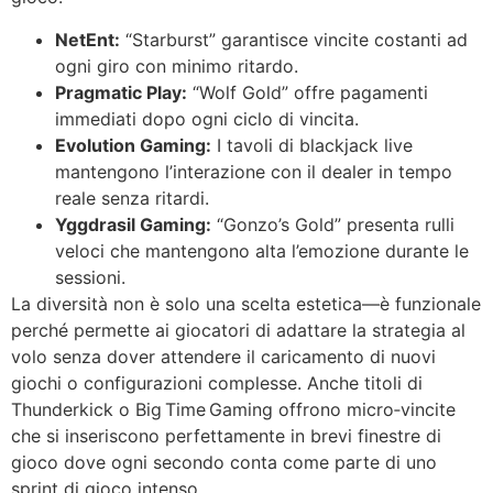
NetEnt:
“Starburst” garantisce vincite costanti ad
ogni giro con minimo ritardo.
Pragmatic Play:
“Wolf Gold” offre pagamenti
immediati dopo ogni ciclo di vincita.
Evolution Gaming:
I tavoli di blackjack live
mantengono l’interazione con il dealer in tempo
reale senza ritardi.
Yggdrasil Gaming:
“Gonzo’s Gold” presenta rulli
veloci che mantengono alta l’emozione durante le
sessioni.
La diversità non è solo una scelta estetica—è funzionale
perché permette ai giocatori di adattare la strategia al
volo senza dover attendere il caricamento di nuovi
giochi o configurazioni complesse. Anche titoli di
Thunderkick o Big Time Gaming offrono micro‑vincite
che si inseriscono perfettamente in brevi finestre di
gioco dove ogni secondo conta come parte di uno
sprint di gioco intenso.