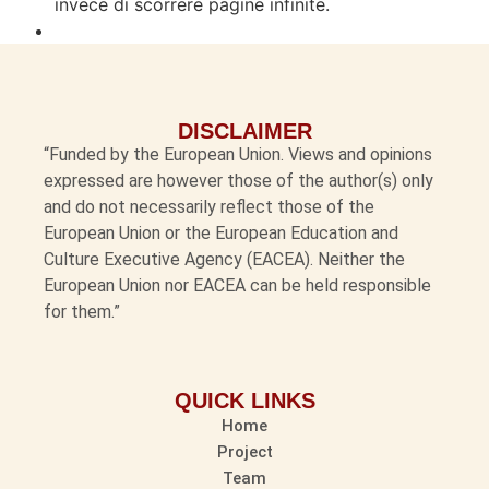
invece di scorrere pagine infinite.
DISCLAIMER
“Funded by the European Union. Views and opinions
expressed are however those of the author(s) only
and do not necessarily reflect those of the
European Union or the European Education and
Culture Executive Agency (EACEA). Neither the
European Union nor EACEA can be held responsible
for them.”
QUICK LINKS
Home
Project
Team