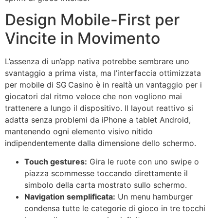
Design Mobile-First per
Vincite in Movimento
L’assenza di un’app nativa potrebbe sembrare uno
svantaggio a prima vista, ma l’interfaccia ottimizzata
per mobile di SG Casino è in realtà un vantaggio per i
giocatori dal ritmo veloce che non vogliono mai
trattenere a lungo il dispositivo. Il layout reattivo si
adatta senza problemi da iPhone a tablet Android,
mantenendo ogni elemento visivo nitido
indipendentemente dalla dimensione dello schermo.
Touch gestures:
Gira le ruote con uno swipe o
piazza scommesse toccando direttamente il
simbolo della carta mostrato sullo schermo.
Navigation semplificata:
Un menu hamburger
condensa tutte le categorie di gioco in tre tocchi