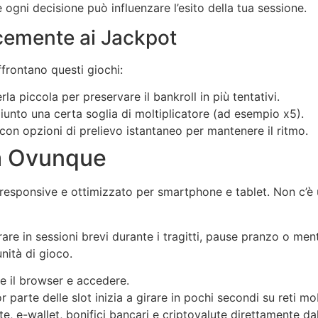
ogni decisione può influenzare l’esito della tua sessione.
cemente ai Jackpot
frontano questi giochi:
a piccola per preservare il bankroll in più tentativi.
nto una certa soglia di moltiplicatore (ad esempio x5).
con opzioni di prelievo istantaneo per mantenere il ritmo.
ca Ovunque
responsive e ottimizzato per smartphone e tablet. Non c’è 
rare in sessioni brevi durante i tragitti, pause pranzo o 
nità di gioco.
e il browser e accedere.
parte delle slot inizia a girare in pochi secondi su reti mob
, e-wallet, bonifici bancari e criptovalute direttamente dal