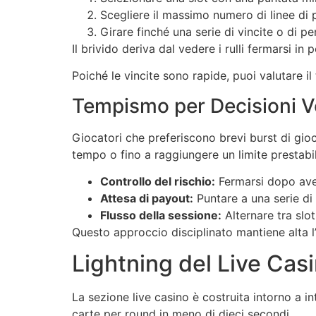
Scegliere il massimo numero di linee di
Girare finché una serie di vincite o di pe
Il brivido deriva dal vedere i rulli fermarsi 
Poiché le vincite sono rapide, puoi valutare 
Tempismo per Decisioni Vel
Giocatori che preferiscono brevi burst di gi
tempo o fino a raggiungere un limite prestabil
Controllo del rischio:
Fermarsi dopo aver
Attesa di payout:
Puntare a una serie di 
Flusso della sessione:
Alternare tra slot 
Questo approccio disciplinato mantiene alta l
Lightning del Live Cas
La sezione live casino è costruita intorno a in
carte per round in meno di dieci secondi.