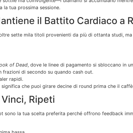
 è sottile ma coinvolgente—i diamanti si accumulano mentre 
 la tua prossima sessione.
antiene il Battito Cardiaco a 
re sette mila titoli provenienti da più di ottanta studi, ma il
ook of Dead
, dove le linee di pagamento si sbloccano in un 
n frazioni di secondo su quando cash out.
ler rapidi.
significa che puoi girare decine di round prima che il caffè s
Vinci, Ripeti
lot sono la tua scelta preferita perché offrono feedback imm
inima bassa.