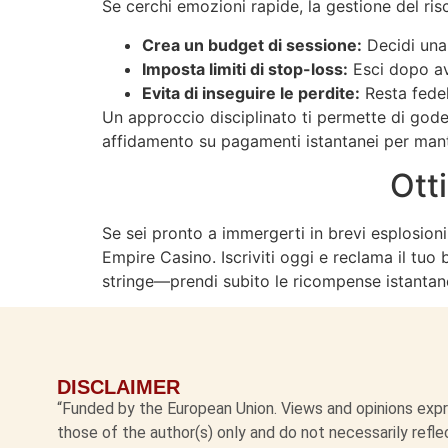
Se cerchi emozioni rapide, la gestione del ri
Crea un budget di sessione:
Decidi una
Imposta limiti di stop-loss:
Esci dopo ave
Evita di inseguire le perdite:
Resta fedel
Un approccio disciplinato ti permette di god
affidamento su pagamenti istantanei per mant
Ott
Se sei pronto a immergerti in brevi esplosion
Empire Casino. Iscriviti oggi e reclama il tu
stringe—prendi subito le ricompense istanta
DISCLAIMER
“Funded by the European Union. Views and opinions ex
those of the author(s) only and do not necessarily refl