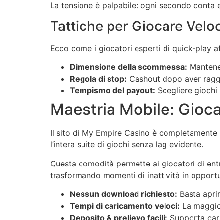
La tensione è palpabile: ogni secondo conta e 
Tattiche per Giocare Velo
Ecco come i giocatori esperti di quick‑play af
Dimensione della scommessa:
Mantenerl
Regola di stop:
Cashout dopo aver raggiu
Tempismo del payout:
Scegliere giochi 
Maestria Mobile: Gio
Il sito di My Empire Casino è completamente 
l’intera suite di giochi senza lag evidente.
Questa comodità permette ai giocatori di ent
trasformando momenti di inattività in opportu
Nessun download richiesto:
Basta aprir
Tempi di caricamento veloci:
La maggior 
Deposito & prelievo facili:
Supporta carte