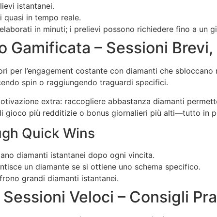
ievi istantanei.
 quasi in tempo reale.
aborati in minuti; i prelievi possono richiedere fino a un g
o Gamificata – Sessioni Brevi
tori per l’engagement costante con diamanti che sbloccano nu
endo spin o raggiungendo traguardi specifici.
otivazione extra: raccogliere abbastanza diamanti permette d
 gioco più redditizie o bonus giornalieri più alti—tutto in p
ugh Quick Wins
ano diamanti istantanei dopo ogni vincita.
ntisce un diamante se si ottiene uno schema specifico.
frono grandi diamanti istantanei.
 Sessioni Veloci – Consigli Pra