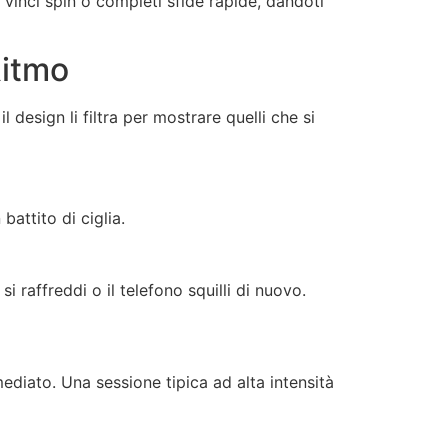
vinci spin o completi sfide rapide, dandoti
Ritmo
 design li filtra per mostrare quelli che si
battito di ciglia.
i raffreddi o il telefono squilli di nuovo.
ediato. Una sessione tipica ad alta intensità