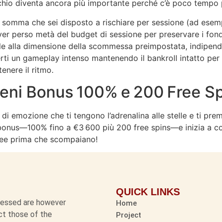
schio diventa ancora più importante perché c’è poco tempo 
 somma che sei disposto a rischiare per sessione (ad esem
r perso metà del budget di sessione per preservare i fondi
e alla dimensione della scommessa preimpostata, indipend
erti un gameplay intenso mantenendo il bankroll intatto per
enere il ritmo.
ieni Bonus 100% e 200 Free Sp
i di emozione che ti tengono l’adrenalina alle stelle e ti p
o bonus—100% fino a €3 600 più 200 free spins—e inizia a cos
nee prima che scompaiano!
QUICK LINKS
pressed are however
Home
ect those of the
Project