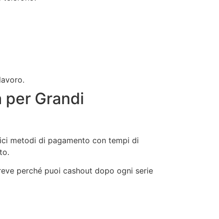
lavoro.
 per Grandi
plici metodi di pagamento con tempi di
to.
 breve perché puoi cashout dopo ogni serie